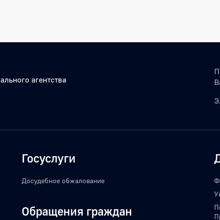
П
ального агентства
В
Э
Госуслуги
Досудебное обжалование
Ф
У
П
Обращения граждан
П