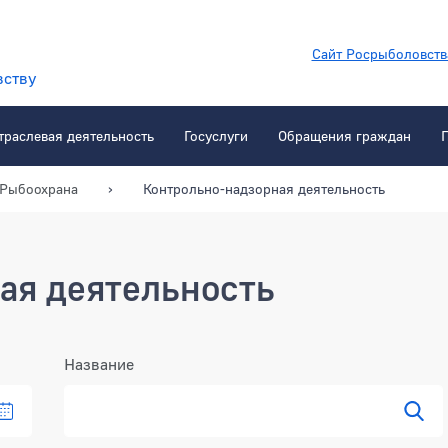
Сайт Росрыболовств
вству
траслевая деятельность
Госуслуги
Обращения граждан
Рыбоохрана
Контрольно-надзорная деятельность
ая деятельность
Название
даре
Выбрать дату в календаре
Пока