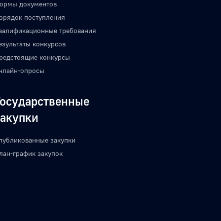
ормы документов
орядок поступления
валификационные требования
езультаты конкурсов
редстоящие конкурсы
нлайн-опросы
Государственные
закупки
публикованные закупки
лан-график закупок