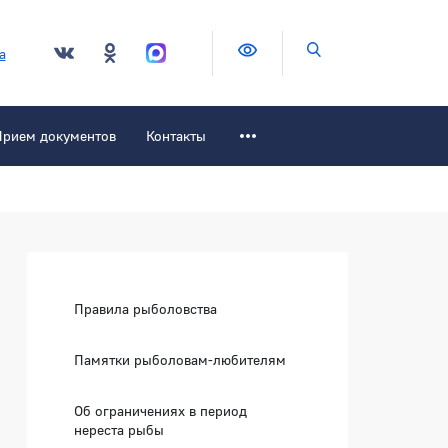
Версия для слабовидящих
Поиск по сайту
а
Прием документов
Контакты
Боковая панель
Правила рыболовства
Памятки рыболовам-любителям
Об ограничениях в период
зать
нереста рыбы