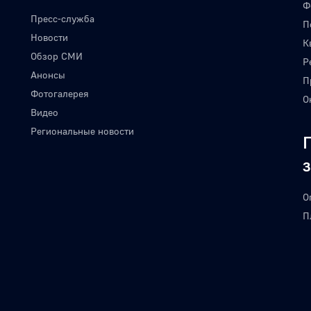
Ф
Пресс-служба
П
Новости
К
Обзор СМИ
Р
Анонсы
П
Фотогалерея
О
Видео
Региональные новости
О
П