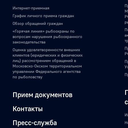
П
Интернет-приемная
М
График личного приема граждан
Р
р
Обзор обращений граждан
П
«Горячая линия» рыбоохраны по
а
вопросам нарушения рыбоохранного
т
законодательства
П
Оценка удовлетворенности внешних
Р
клиентов (юридических и физических
лиц) рассмотрением обращений в
П
Московско-Окском территориальном
У
управлении Федерального агентства
П
по рыболовству
Прием документов
Контакты
И
Пресс-служба
Н