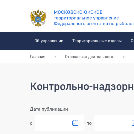
МОСКОВСКО-ОКСКОЕ
территориальное управление
Федерального агентства по рыболо
Об управлении
Территориальные отделы
О
Главная
Отраслевая деятельность
Контрольно-надзорн
Фильтр
Дата публикации
с
по
Выбрать дату в кален