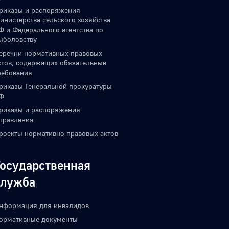
риказы и распоряжения
инистерства сельского хозяйства
Ф и Федерального агентства по
ыболовству
еречни нормативных правовых
ктов, содержащих обязательные
ребования
риказы Генеральной прокуратуры
Ф
риказы и распоряжения
правления
роекты нормативно правовых актов
Государственная
служба
нформация для инвалидов
ормативные документы