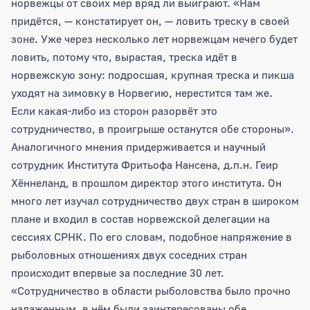
норвежцы от своих мер вряд ли выиграют. «Нам
придётся, — констатирует он, — ловить треску в своей
зоне. Уже через несколько лет норвежцам нечего будет
ловить, потому что, вырастая, треска идёт в
норвежскую зону: подросшая, крупная треска и пикша
уходят на зимовку в Норвегию, нерестится там же.
Если какая-либо из сторон разорвёт это
сотрудничество, в проигрыше останутся обе стороны».
Аналогичного мнения придерживается и научный
сотрудник Института Фритьофа Нансена, д.п.н. Геир
Хённеланд, в прошлом директор этого института. Он
много лет изучал сотрудничество двух стран в широком
плане и входил в состав норвежской делегации на
сессиях СРНК. По его словам, подобное напряжение в
рыболовных отношениях двух соседних стран
происходит впервые за последние 30 лет.
«Сотрудничество в области рыболовства было прочно
налаженным, в нём были заинтересованы обе