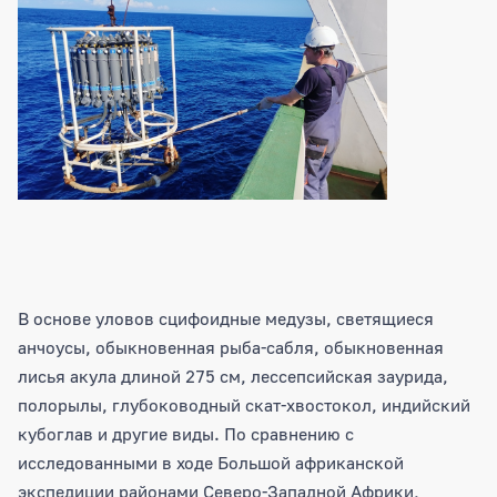
В основе уловов сцифоидные медузы, светящиеся
анчоусы, обыкновенная рыба-сабля, обыкновенная
лисья акула длиной 275 см, лессепсийская заурида,
полорылы, глубоководный скат-хвостокол, индийский
кубоглав и другие виды. По сравнению с
исследованными в ходе Большой африканской
экспедиции районами Северо-Западной Африки,